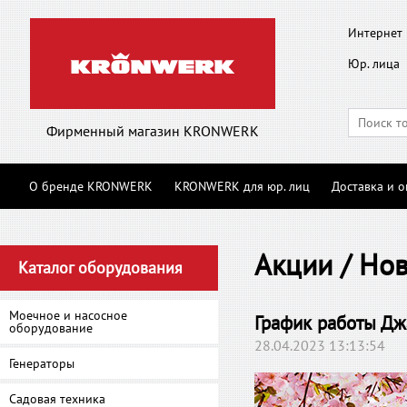
Интернет 
Юр. лица
Фирменный магазин KRONWERK
О бренде KRONWERK
KRONWERK для юр. лиц
Доставка и о
Акции / Но
Каталог оборудования
Моечное и насосное
График работы Дж
оборудование
28.04.2023 13:13:54
Генераторы
Садовая техника