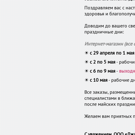
Поздравляем вас с на
здоровья и благополуч
Доводим до вашего св
праздничные дни:
Интернет-магазин (все 
☀
с 29 апреля по 1 мая
☀
с 2 по 5 мая
- рабочи
☀
с 6 по 9 мая
-
выходн
☀
с 10 мая
- рабочие д
Все заказы, размещенн
специалистами в ближа
после майских праздни
Желаем вам приятных п
С уважением, ООО «Джа