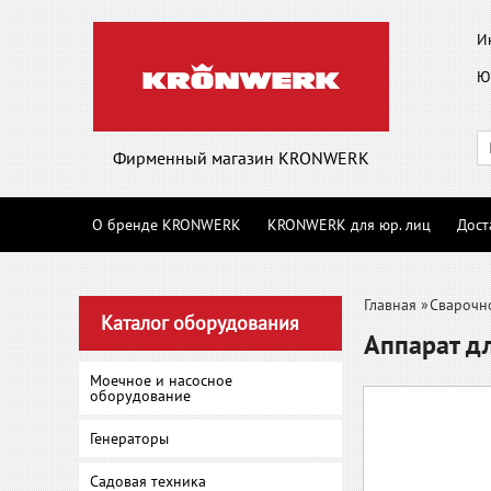
И
Ю
Фирменный магазин KRONWERK
О бренде KRONWERK
KRONWERK для юр. лиц
Дост
Главная
»
Сварочн
Каталог оборудования
Аппарат дл
Моечное и насосное
оборудование
Генераторы
Садовая техника