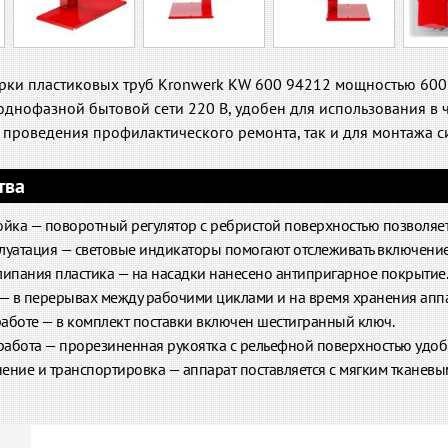
арки пластиковых труб Kronwerk KW 600 94212 мощностью 600 
 однофазной бытовой сети 220 В, удобен для использования в ч
 проведения профилактического ремонта, так и для монтажа с
тва
ойка — поворотный регулятор с ребристой поверхностью позволяет
луатация — световые индикаторы помогают отслеживать включение 
липания пластика — на насадки нанесено антипригарное покрытие.
 — в перерывах между рабочими циклами и на время хранения аппа
 работе — в комплект поставки включен шестигранный ключ.
абота — прорезиненная рукоятка с рельефной поверхностью удобн
ение и транспортировка — аппарат поставляется с мягким тканевы