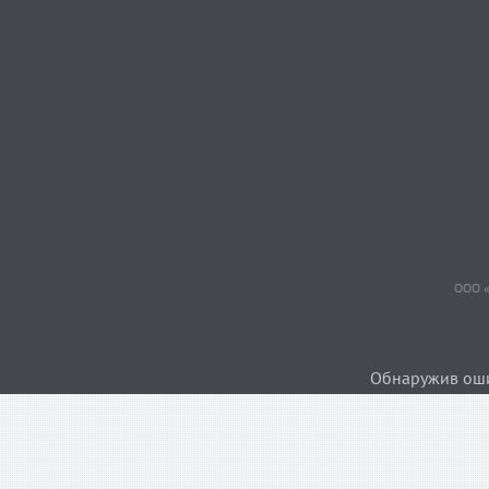
ООО «
Обнаружив ошиб