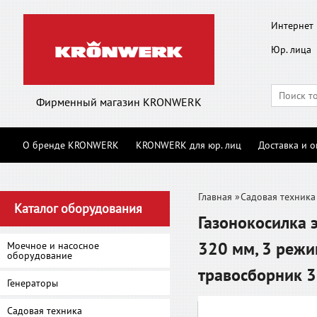
Интернет 
Юр. лица
Фирменный магазин KRONWERK
О бренде KRONWERK
KRONWERK для юр. лиц
Доставка и о
Главная
»
Садовая техника
Каталог оборудования
Газонокосилка 
320 мм, 3 режи
Моечное и насосное
оборудование
травосборник 3
Генераторы
Садовая техника