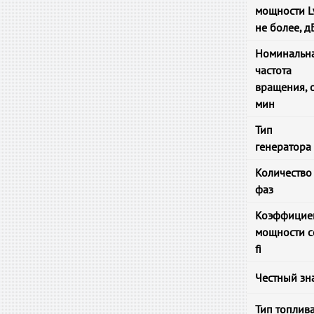
мощности L
не более, д
Номинальн
частота
вращения, 
мин
Тип
генератора
Количество
фаз
Коэффицие
мощности c
fi
Честный зн
Тип топлив