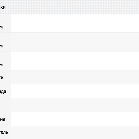
ики
мм
мм
мм
ки
нда
ция
ель