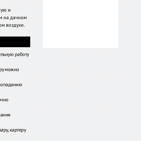
ную и
м на дачном
ом воздухе.
ельную работу
ору можно
 попаданию
очно
вания
тру, картеру