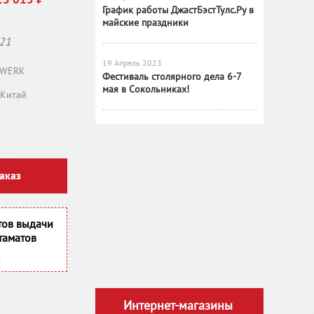
График работы ДжастБэстТулс.Ру в
майские праздники
21
19 Апрель 2023
WERK
Фестиваль столярного дела 6-7
мая в Сокольниках!
Китай
аказ
тов выдачи
таматов
Интернет-магазины