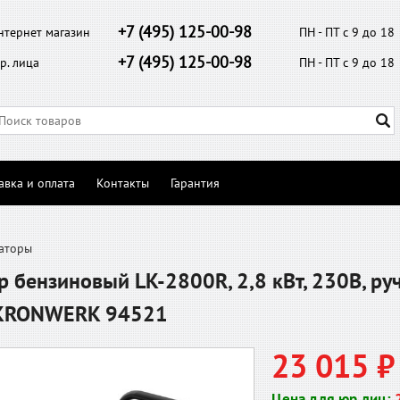
+7 (495) 125-00-98
нтернет магазин
ПН - ПТ с 9 до 18
+7 (495) 125-00-98
р. лица
ПН - ПТ с 9 до 18
авка и оплата
Контакты
Гарантия
аторы
р бензиновый LK-2800R, 2,8 кВт, 230В, ру
 KRONWERK 94521
23 015 ₽
Цена для юр.лиц: