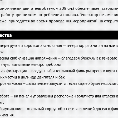
ономичный двигатель объемом 208 см3 обеспечивает стабиль
работу при низком потреблении топлива. Генератор незамени
араже, пригодится во время проведения мероприятий на открыт
ества
 перегрузки и короткого замыкания — генератор рассчитан на длит
ок.
еская стабилизация напряжения — благодаря блоку AVR к генерат
ь чувствительные электроприборы.
ная фильтрация — воздушный и топливный фильтры препятствуют
х частиц в цилиндр двигателя и бак.
ровня масла — двигатель не запустится, если картер будет недостат
абота — на панели управления расположен вольтметр для отслежи
я.
бслуживание — открытый корпус обеспечивает легкий доступ к филь
жигания.