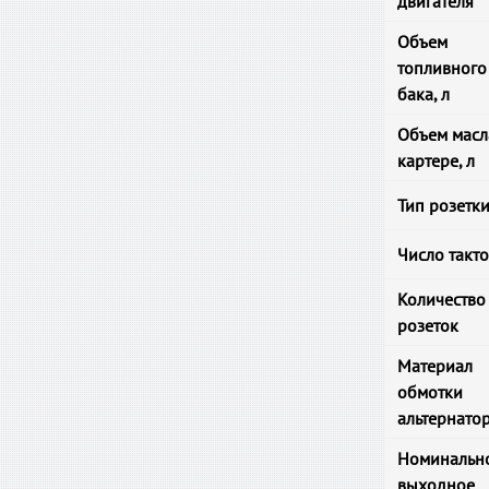
двигателя
Объем
топливного
бака, л
Объем масл
картере, л
Тип розетк
Число такт
Количество
розеток
Материал
обмотки
альтернато
Номинальн
выходное