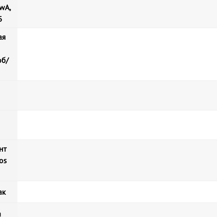
wA,
Б
ая
об/
нт
os
ак
а