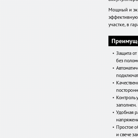
Мощный и эк
эффективную 
участке, в г
Преимущ
Защита от
без полом
Автоматич
подключат
Качествен
посторонни
Контроль у
заполнен.
Удобная р
напряжени
Простое о
и свече за