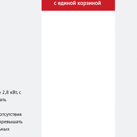
с единой корзиной
,8 кВт, с
ать
отсутствия
 превышать
льных