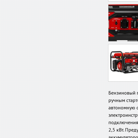
Бензиновый г
ручным старт
автономную с
электроинстр
подключения 
2,5 кВт. Пре
аккумуляторо