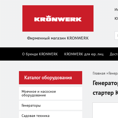
И
Ю
Фирменный магазин KRONWERK
О бренде KRONWERK
KRONWERK для юр. лиц
Дост
Главная
»
Генер
Каталог оборудования
Генерато
стартер
Моечное и насосное
оборудование
Генераторы
Садовая техника